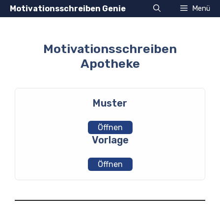
Zum
Motivationsschreiben Genie
Menü
Inhalt
springen
Motivationsschreiben
Apotheke
Muster
Öffnen
Vorlage
Öffnen