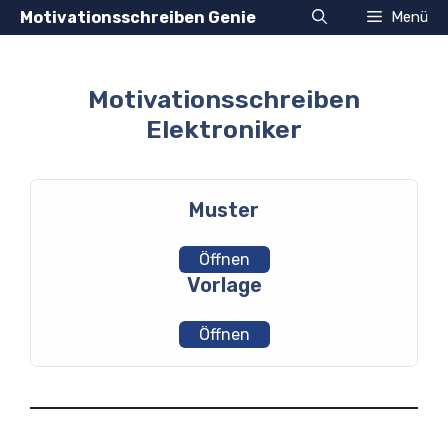
Zum
Motivationsschreiben Genie
Menü
Inhalt
springen
Motivationsschreiben
Elektroniker
Muster
Öffnen
Vorlage
Öffnen