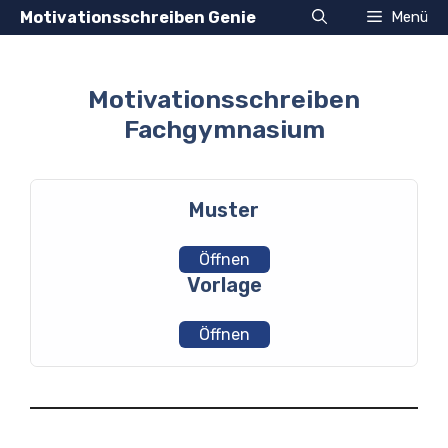
Zum
Motivationsschreiben Genie
Menü
Inhalt
springen
Motivationsschreiben
Fachgymnasium
Muster
Öffnen
Vorlage
Öffnen