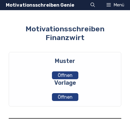
Zum
Motivationsschreiben Genie
Menü
Inhalt
springen
Motivationsschreiben
Finanzwirt
Muster
Öffnen
Vorlage
Öffnen