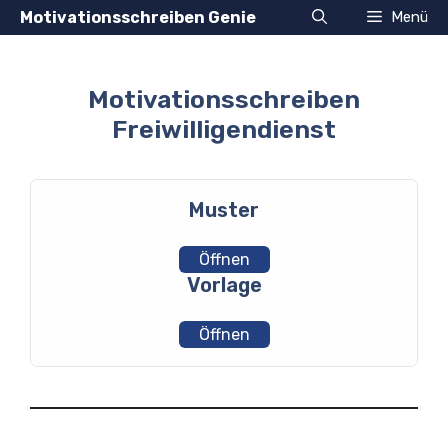
Zum
Motivationsschreiben Genie
Menü
Inhalt
springen
Motivationsschreiben
Freiwilligendienst
Muster
Öffnen
Vorlage
Öffnen