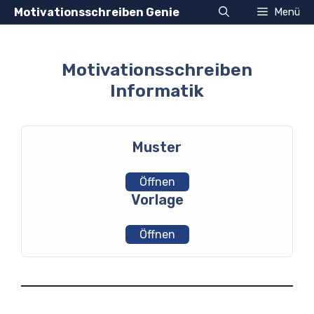
Zum
Motivationsschreiben Genie
Menü
Inhalt
springen
Motivationsschreiben
Informatik
Muster
Öffnen
Vorlage
Öffnen