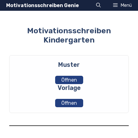
Zum
Motivationsschreiben Genie
Menü
Inhalt
springen
Motivationsschreiben
Kindergarten
Muster
Öffnen
Vorlage
Öffnen