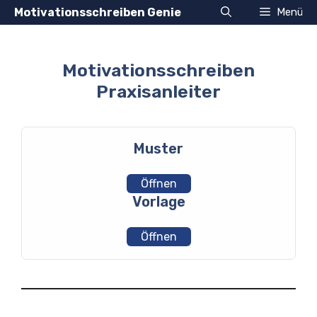
Zum
Motivationsschreiben Genie
Menü
Inhalt
springen
Motivationsschreiben
Praxisanleiter
Muster
Öffnen
Vorlage
Öffnen