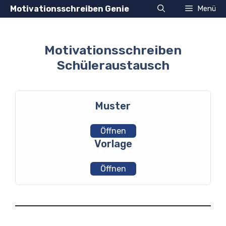
Zum
Motivationsschreiben Genie
Menü
Inhalt
springen
Motivationsschreiben
Schüleraustausch
Muster
Öffnen
Vorlage
Öffnen