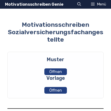
Zum
Motivationsschreiben Genie
Menü
Inhalt
springen
Motivationsschreiben
Sozialversicherungsfachanges
tellte
Muster
Öffnen
Vorlage
Öffnen