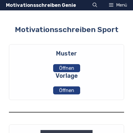
Zum
Motivationsschreiben Genie
Menü
Inhalt
springen
Motivationsschreiben Sport
Muster
Öffnen
Vorlage
Öffnen